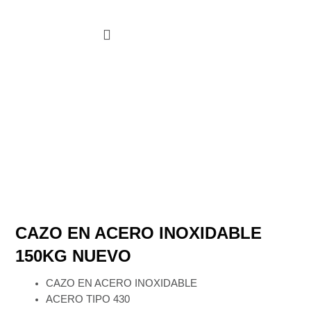
Ir
al
contenido
Oportunidades De Compra
CAZO EN ACERO INOXIDABLE
150KG NUEVO
CAZO EN ACERO INOXIDABLE
ACERO TIPO 430